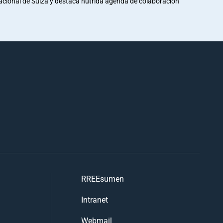
Nacional de Suiza y destaca nutrida agenda de colaboración
RREEsumen
Intranet
Webmail