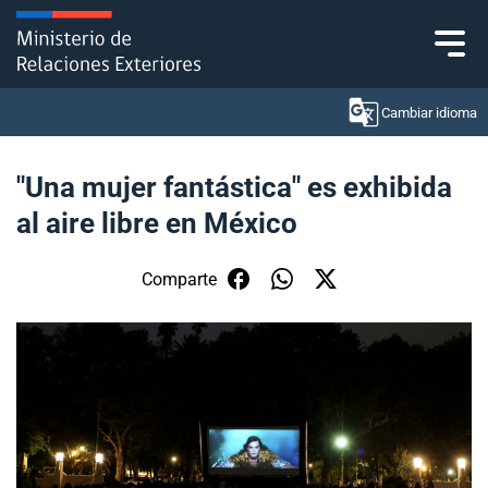
Click acá para ir directamente al contenido
Cambiar idioma
"Una mujer fantástica" es exhibida
al aire libre en México
Ministerio
Política Exterior
Comparte
Embajadas y consulados
Servicios ciudadanos
Subsecretaría de Relaciones Económicas
Internacionales