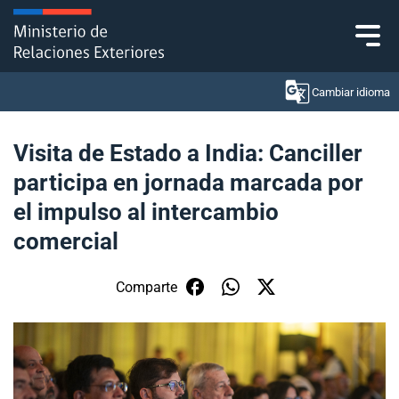
Click acá para ir directamente al contenido
Cambiar idioma
Visita de Estado a India: Canciller
participa en jornada marcada por
Ministerio
el impulso al intercambio
Política Exterior
comercial
Embajadas y consulados
Comparte
Servicios ciudadanos
Subsecretaría de Relaciones Económicas
Internacionales