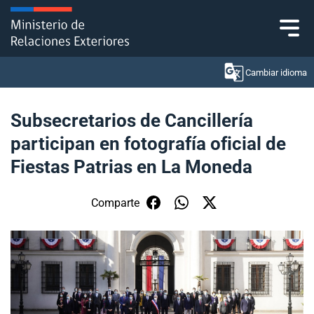
Click acá para ir directamente al contenido
Cambiar idioma
Subsecretarios de Cancillería
participan en fotografía oficial de
Ministerio
Fiestas Patrias en La Moneda
Política Exterior
Comparte
Embajadas y consulados
Servicios ciudadanos
Subsecretaría de Relaciones Económicas
Internacionales