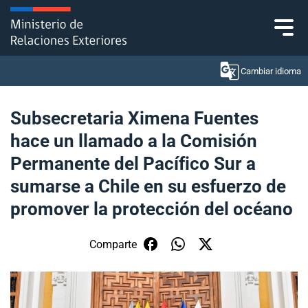
Click acá para ir directamente al contenido
Cambiar idioma
Subsecretaria Ximena Fuentes
hace un llamado a la Comisión
Ministerio
Permanente del Pacífico Sur a
Política Exterior
sumarse a Chile en su esfuerzo de
promover la protección del océano
Embajadas y consulados
Servicios ciudadanos
Comparte
Subsecretaría de Relaciones Económicas
Internacionales