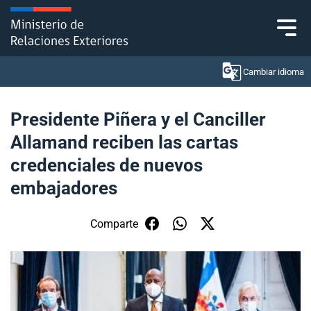
Click acá para ir directamente al contenido
Cambiar idioma
Presidente Piñera y el Canciller
Allamand reciben las cartas
Ministerio
credenciales de nuevos
Política Exterior
embajadores
Embajadas y consulados
Comparte
Servicios ciudadanos
Subsecretaría de Relaciones Económicas
Internacionales