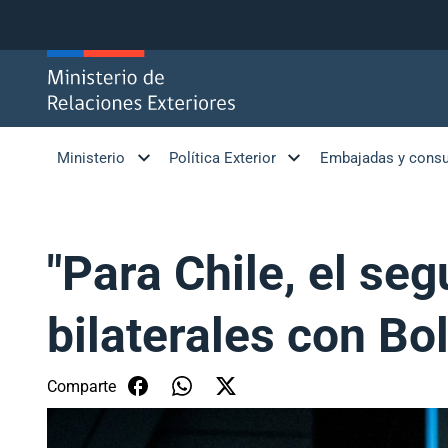
Click acá para ir directamente al contenido
Ministerio
Política Exterior
Embajadas y cons
"Para Chile, el se
bilaterales con Bo
Comparte