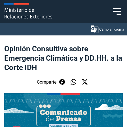
Click acá para ir directamente al contenido
Cambiar idioma
Opinión Consultiva sobre
Emergencia Climática y DD.HH. a la
Ministerio
Corte IDH
Política Exterior
Comparte
Embajadas y consulados
Servicios ciudadanos
Subsecretaría de Relaciones Económicas
Internacionales