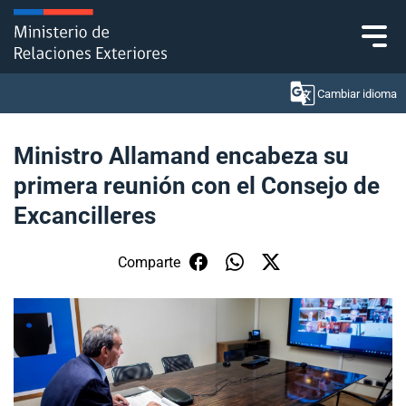
Click acá para ir directamente al contenido
Cambiar idioma
Ministro Allamand encabeza su
primera reunión con el Consejo de
Ministerio
Excancilleres
Política Exterior
Comparte
Embajadas y consulados
Servicios ciudadanos
Subsecretaría de Relaciones Económicas
Internacionales