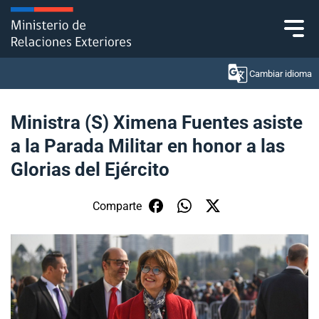
Click acá para ir directamente al contenido
Cambiar idioma
Ministra (S) Ximena Fuentes asiste
a la Parada Militar en honor a las
Ministerio
Glorias del Ejército
Política Exterior
Comparte
Embajadas y consulados
Servicios ciudadanos
Subsecretaría de Relaciones Económicas
Internacionales