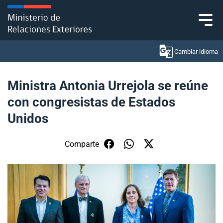
Click acá para ir directamente al contenido
Cambiar idioma
Ministra Antonia Urrejola se reúne
con congresistas de Estados
Ministerio
Unidos
Política Exterior
Comparte
Embajadas y consulados
Servicios ciudadanos
Subsecretaría de Relaciones Económicas
Internacionales