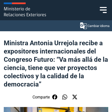
Click acá para ir directamente al contenido
Cambiar idioma
Ministra Antonia Urrejola recibe a
expositores internacionales del
Ministerio
Congreso Futuro: “Va más allá de la
Política Exterior
ciencia, tiene que ver proyectos
colectivos y la calidad de la
Embajadas y consulados
democracia”
Servicios ciudadanos
Comparte
Subsecretaría de Relaciones Económicas
Internacionales