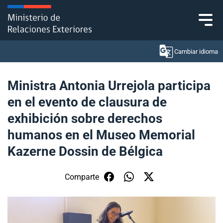
Click acá para ir directamente al contenido
Cambiar idioma
Ministra Antonia Urrejola participa
en el evento de clausura de
Ministerio
exhibición sobre derechos
Política Exterior
humanos en el Museo Memorial
Kazerne Dossin de Bélgica
Embajadas y consulados
Servicios ciudadanos
Comparte
Subsecretaría de Relaciones Económicas
Internacionales