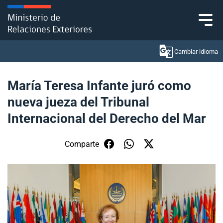
Click acá para ir directamente al contenido
Cambiar idioma
María Teresa Infante juró como
nueva jueza del Tribunal
Ministerio
Internacional del Derecho del Mar
Política Exterior
Comparte
Embajadas y consulados
Servicios ciudadanos
Subsecretaría de Relaciones Económicas
Internacionales