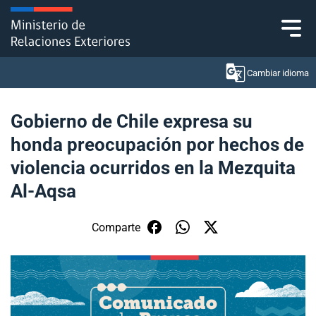
Click acá para ir directamente al contenido
Cambiar idioma
Gobierno de Chile expresa su
honda preocupación por hechos de
Ministerio
violencia ocurridos en la Mezquita
Política Exterior
Al-Aqsa
Embajadas y consulados
Comparte
Servicios ciudadanos
Subsecretaría de Relaciones Económicas
Internacionales