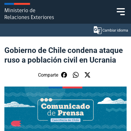
Click acá para ir directamente al contenido
Cambiar idioma
Gobierno de Chile condena ataque
ruso a población civil en Ucrania
Ministerio
Política Exterior
Comparte
Embajadas y consulados
Servicios ciudadanos
Subsecretaría de Relaciones Económicas
Internacionales