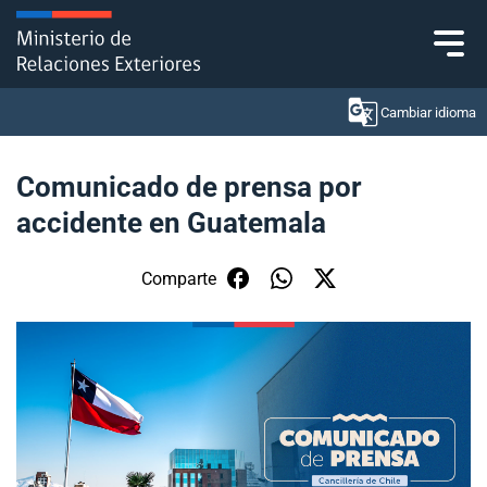
Click acá para ir directamente al contenido
Cambiar idioma
Comunicado de prensa por
accidente en Guatemala
Ministerio
Política Exterior
Comparte
Embajadas y consulados
Servicios ciudadanos
Subsecretaría de Relaciones Económicas
Internacionales