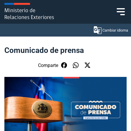
Click acá para ir directamente al contenido
Cambiar idioma
Comunicado de prensa
Ministerio
Comparte
Política Exterior
Embajadas y consulados
Servicios ciudadanos
Subsecretaría de Relaciones Económicas
Internacionales