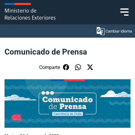
Click acá para ir directamente al contenido
Cambiar idioma
Comunicado de Prensa
Ministerio
Comparte
Política Exterior
Embajadas y consulados
Servicios ciudadanos
Subsecretaría de Relaciones Económicas
Internacionales