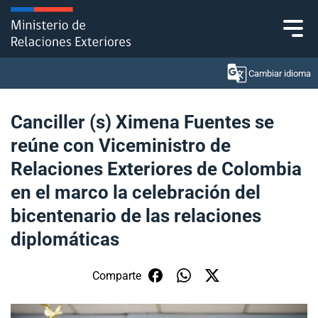
Click acá para ir directamente al contenido
Cambiar idioma
Canciller (s) Ximena Fuentes se
reúne con Viceministro de
Ministerio
Relaciones Exteriores de Colombia
Política Exterior
en el marco la celebración del
bicentenario de las relaciones
Embajadas y consulados
diplomáticas
Servicios ciudadanos
Comparte
Subsecretaría de Relaciones Económicas
Internacionales