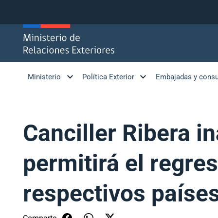
Click acá para ir directamente al contenido
Ministerio
Política Exterior
Embajadas y cons
Canciller Ribera i
permitirá el regre
respectivos paíse
Comparte