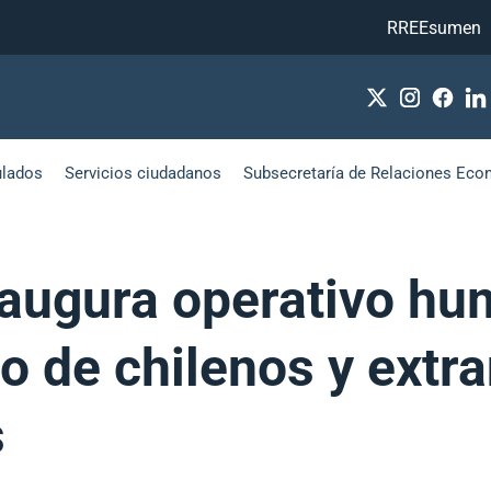
RREEsumen
ulados
Servicios ciudadanos
Subsecretaría de Relaciones Eco
naugura operativo hu
so de chilenos y extr
s