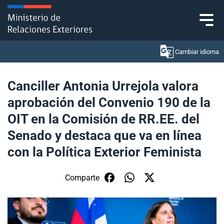
Click acá para ir directamente al contenido
Cambiar idioma
Canciller Antonia Urrejola valora
aprobación del Convenio 190 de la
Ministerio
OIT en la Comisión de RR.EE. del
Política Exterior
Senado y destaca que va en línea
con la Política Exterior Feminista
Embajadas y consulados
Servicios ciudadanos
Comparte
Subsecretaría de Relaciones Económicas
Internacionales