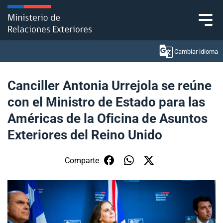
Click acá para ir directamente al contenido
Cambiar idioma
Canciller Antonia Urrejola se reúne
con el Ministro de Estado para las
Ministerio
Américas de la Oficina de Asuntos
Política Exterior
Exteriores del Reino Unido
Embajadas y consulados
Comparte
Servicios ciudadanos
Subsecretaría de Relaciones Económicas
Internacionales