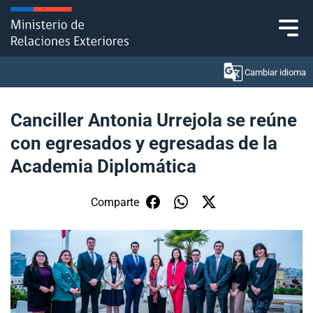
Click acá para ir directamente al contenido
Cambiar idioma
Canciller Antonia Urrejola se reúne
con egresados y egresadas de la
Ministerio
Academia Diplomática
Política Exterior
Comparte
Embajadas y consulados
Servicios ciudadanos
Subsecretaría de Relaciones Económicas
Internacionales