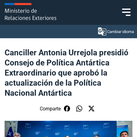
Click acá para ir directamente al contenido
Cambiar idioma
Canciller Antonia Urrejola presidió
Consejo de Política Antártica
Ministerio
Extraordinario que aprobó la
Política Exterior
actualización de la Política
Nacional Antártica
Embajadas y consulados
Servicios ciudadanos
Comparte
Subsecretaría de Relaciones Económicas
Internacionales