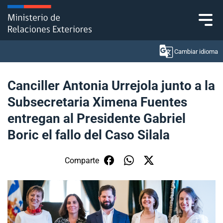
Click acá para ir directamente al contenido
Cambiar idioma
Canciller Antonia Urrejola junto a la
Subsecretaria Ximena Fuentes
Ministerio
entregan al Presidente Gabriel
Política Exterior
Boric el fallo del Caso Silala
Embajadas y consulados
Comparte
Servicios ciudadanos
Subsecretaría de Relaciones Económicas
Internacionales