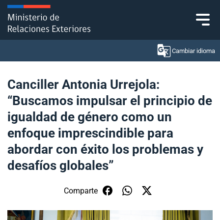
Click acá para ir directamente al contenido
Cambiar idioma
Canciller Antonia Urrejola:
“Buscamos impulsar el principio de
Ministerio
igualdad de género como un
Política Exterior
enfoque imprescindible para
abordar con éxito los problemas y
Embajadas y consulados
desafíos globales”
Servicios ciudadanos
Comparte
Subsecretaría de Relaciones Económicas
Internacionales