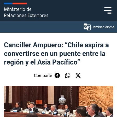
Click acá para ir directamente al contenido
Cambiar idioma
Canciller Ampuero: “Chile aspira a
convertirse en un puente entre la
Ministerio
región y el Asia Pacífico”
Política Exterior
Comparte
Embajadas y consulados
Servicios ciudadanos
Subsecretaría de Relaciones Económicas
Internacionales