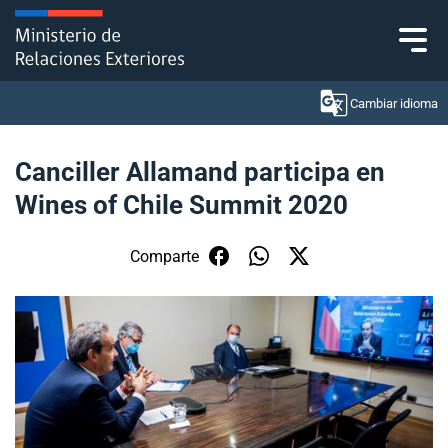
Click acá para ir directamente al contenido
Cambiar idioma
Canciller Allamand participa en
Wines of Chile Summit 2020
Ministerio
Política Exterior
Comparte
Embajadas y consulados
Servicios ciudadanos
Subsecretaría de Relaciones Económicas
Internacionales