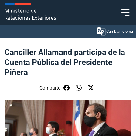
Click acá para ir directamente al contenido
Cambiar idioma
Canciller Allamand participa de la
Cuenta Pública del Presidente
Ministerio
Piñera
Política Exterior
Comparte
Embajadas y consulados
Servicios ciudadanos
Subsecretaría de Relaciones Económicas
Internacionales