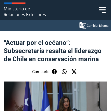
Click acá para ir directamente al contenido
Cambiar idioma
“Actuar por el océano”:
Subsecretaria resalta el liderazgo
Ministerio
de Chile en conservación marina
Política Exterior
Comparte
Embajadas y consulados
Servicios ciudadanos
Subsecretaría de Relaciones Económicas
Internacionales