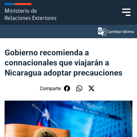
Click acá para ir directamente al contenido
Cambiar idioma
Gobierno recomienda a
connacionales que viajarán a
Ministerio
Nicaragua adoptar precauciones
Política Exterior
Comparte
Embajadas y consulados
Servicios ciudadanos
Subsecretaría de Relaciones Económicas
Internacionales