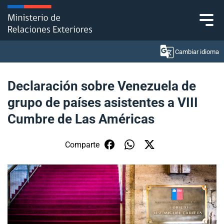
Click acá para ir directamente al contenido
Cambiar idioma
Declaración sobre Venezuela de
grupo de países asistentes a VIII
Ministerio
Cumbre de Las Américas
Política Exterior
Comparte
Embajadas y consulados
Servicios ciudadanos
Subsecretaría de Relaciones Económicas
Internacionales