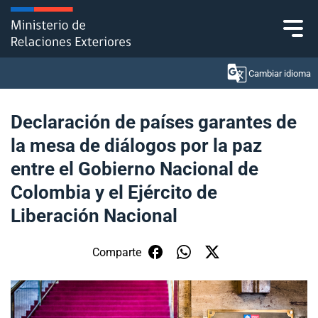
Click acá para ir directamente al contenido
Cambiar idioma
Declaración de países garantes de
la mesa de diálogos por la paz
Ministerio
entre el Gobierno Nacional de
Política Exterior
Colombia y el Ejército de
Liberación Nacional
Embajadas y consulados
Servicios ciudadanos
Comparte
Subsecretaría de Relaciones Económicas
Internacionales