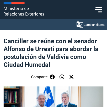
Click acá para ir directamente al contenido
Cambiar idioma
Canciller se reúne con el senador
Alfonso de Urresti para abordar la
Ministerio
postulación de Valdivia como
Política Exterior
Ciudad Humedal
Embajadas y consulados
Comparte
Servicios ciudadanos
Subsecretaría de Relaciones Económicas
Internacionales