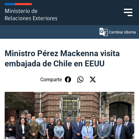
Click acá para ir directamente al contenido
Cambiar idioma
Ministro Pérez Mackenna visita
embajada de Chile en EEUU
Ministerio
Política Exterior
Comparte
Embajadas y consulados
Servicios ciudadanos
Subsecretaría de Relaciones Económicas
Internacionales