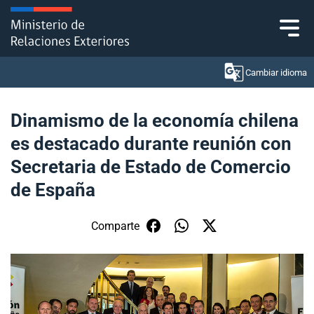
Click acá para ir directamente al contenido
Cambiar idioma
Dinamismo de la economía chilena
es destacado durante reunión con
Ministerio
Secretaria de Estado de Comercio
Política Exterior
de España
Embajadas y consulados
Comparte
Servicios ciudadanos
Subsecretaría de Relaciones Económicas
Internacionales