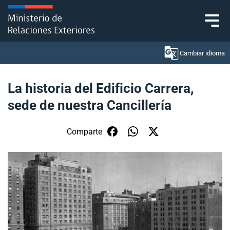
Click acá para ir directamente al contenido
Cambiar idioma
La historia del Edificio Carrera,
sede de nuestra Cancillería
Ministerio
Política Exterior
Comparte
Embajadas y consulados
Servicios ciudadanos
Subsecretaría de Relaciones Económicas
Internacionales