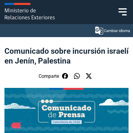
Click acá para ir directamente al contenido
Cambiar idioma
Comunicado sobre incursión israelí
en Jenín, Palestina
Ministerio
Política Exterior
Comparte
Embajadas y consulados
Servicios ciudadanos
Subsecretaría de Relaciones Económicas
Internacionales