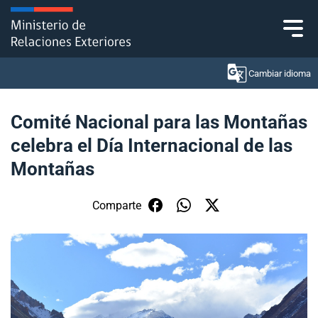
Click acá para ir directamente al contenido
Cambiar idioma
Comité Nacional para las Montañas
celebra el Día Internacional de las
Ministerio
Montañas
Política Exterior
Comparte
Embajadas y consulados
Servicios ciudadanos
Subsecretaría de Relaciones Económicas
Internacionales