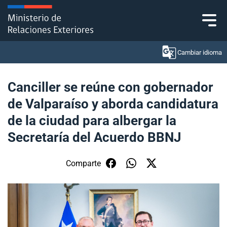
Click acá para ir directamente al contenido
Cambiar idioma
Canciller se reúne con gobernador
de Valparaíso y aborda candidatura
Ministerio
de la ciudad para albergar la
Política Exterior
Secretaría del Acuerdo BBNJ
Embajadas y consulados
Comparte
Servicios ciudadanos
Subsecretaría de Relaciones Económicas
Internacionales