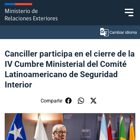
Click acá para ir directamente al contenido
Cambiar idioma
Canciller participa en el cierre de la
IV Cumbre Ministerial del Comité
Ministerio
Latinoamericano de Seguridad
Política Exterior
Interior
Embajadas y consulados
Comparte
Servicios ciudadanos
Subsecretaría de Relaciones Económicas
Internacionales