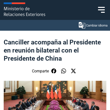
Click acá para ir directamente al contenido
Cambiar idioma
Canciller acompaña al Presidente
en reunión bilateral con el
Ministerio
Presidente de China
Política Exterior
Comparte
Embajadas y consulados
Servicios ciudadanos
Subsecretaría de Relaciones Económicas
Internacionales