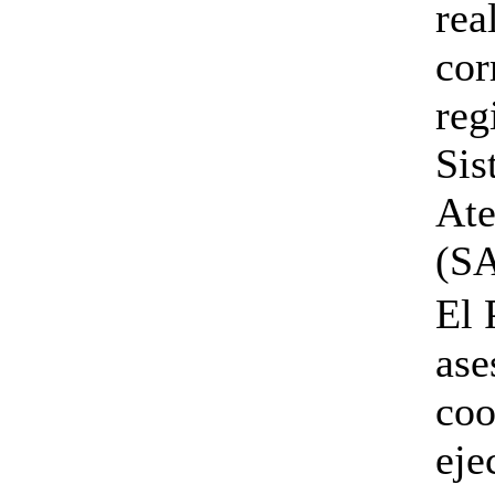
rea
cor
reg
Sis
Ate
(S
El 
ase
coo
eje