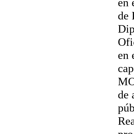
en 
de 
Dip
Ofi
en 
cap
MO
de 
púb
Rea
pro