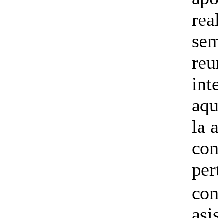
rea
sem
reu
int
aqu
la 
con
per
con
asi