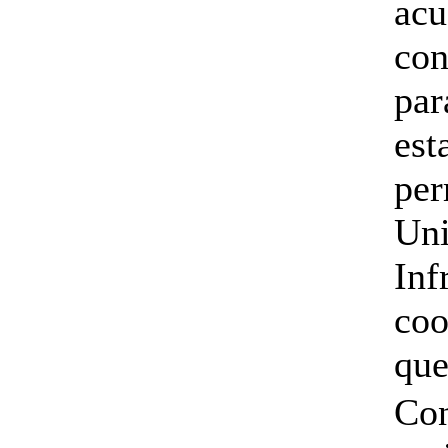
acu
con
par
est
per
Uni
Inf
coo
que
Con