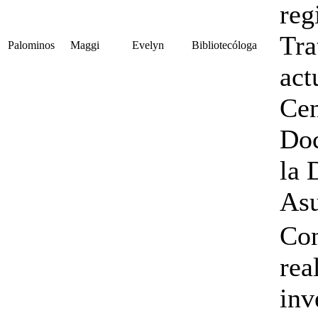
reg
Tra
Palominos
Maggi
Evelyn
Bibliotecóloga
act
Cen
Doc
la 
Asu
Con
rea
inv