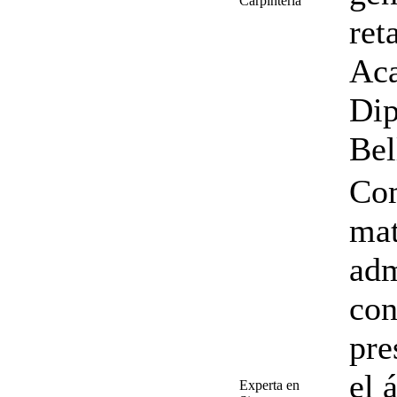
Carpintería
ret
Ac
Dip
Bel
Com
mat
adm
con
pre
el 
Experta en