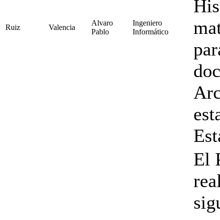
His
mat
Alvaro
Ingeniero
Ruiz
Valencia
Pablo
Informático
par
doc
Arc
est
Est
El 
rea
sig