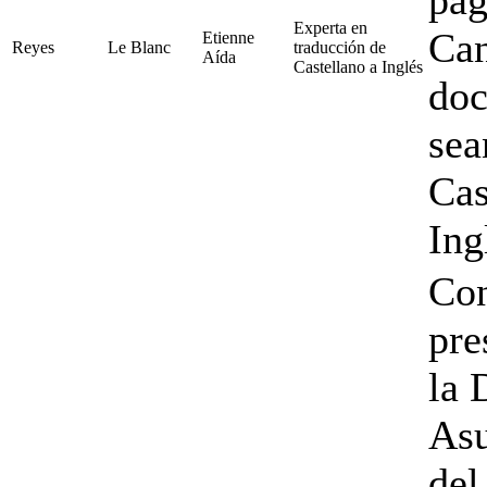
Experta en
Can
Etienne
Reyes
Le Blanc
traducción de
Aída
Castellano a Inglés
doc
sea
Cas
Ing
Con
pre
la 
Asu
del