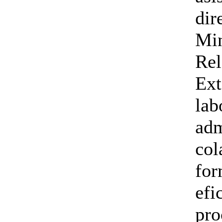
dir
Min
Rel
Ext
lab
adm
col
for
efi
pro