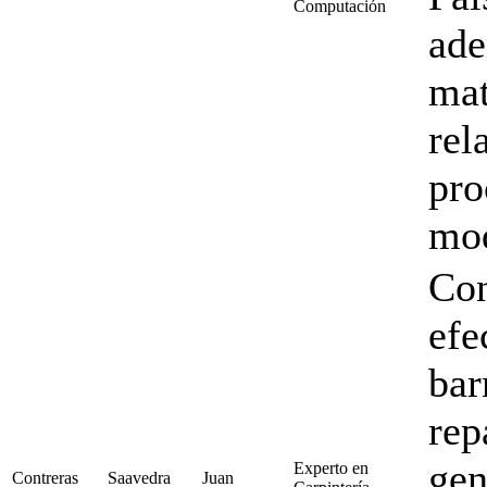
Computación
ade
mat
rel
pro
mod
Con
efe
bar
rep
gen
Experto en
Contreras
Saavedra
Juan