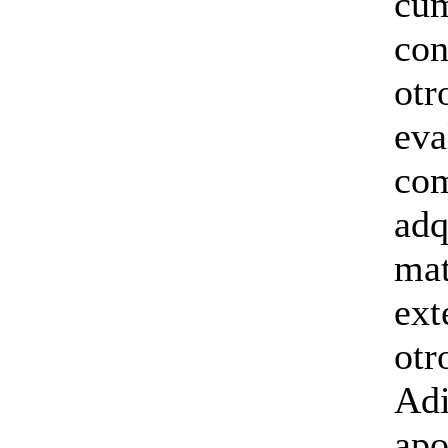
cum
con
otr
eva
co
adq
mat
ext
otr
Adi
apo