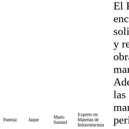
El 
enc
sol
y r
obr
man
Ade
las
man
Experto en
per
Mario
Pantoja
Jaque
Materias de
Samuel
Infraestructura