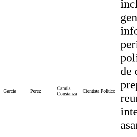
inc
gen
inf
per
pol
de 
pre
Camila
Garcia
Perez
Cientista Político
Constanza
reu
int
asa