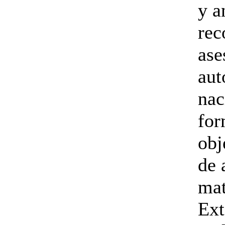
y a
rec
ase
aut
nac
for
obj
de 
mat
Ext