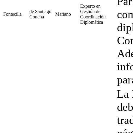
Par
Experto en
com
de Santiago
Gestión de
Fontecilla
Mariano
Concha
Coordinación
Diplomática
dip
Con
Ade
inf
par
La 
deb
tra
pág