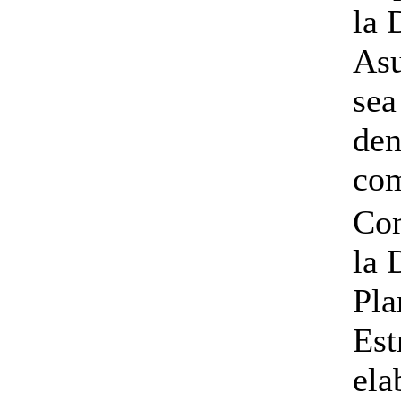
la 
Asu
sea
den
com
Com
la 
Pla
Est
ela