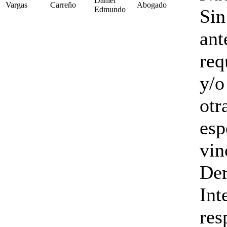
Daniel
Vargas
Carreño
Abogado
Edmundo
Sin
ant
req
y/o
otr
esp
vin
De
Int
res