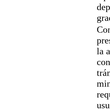
dep
gra
Con
pre
la 
con
trá
min
req
usu