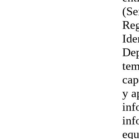
(Se
Reg
Ide
Dep
tem
ca
y a
inf
inf
equ