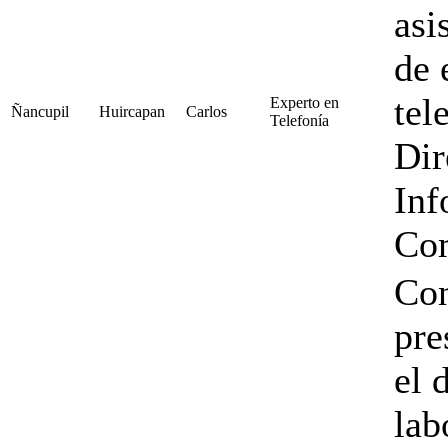
asi
de 
tel
Experto en
Ñancupil
Huircapan
Carlos
Telefonía
Dir
Inf
Com
Con
pre
el 
lab