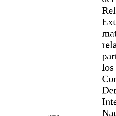
Rel
Ext
mat
rel
par
los
Com
De
Int
Nac