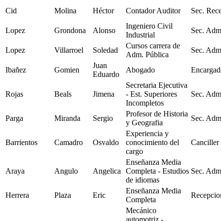
Cid
Molina
Héctor
Contador Auditor
Sec. Rec
Ingeniero Civil
Lopez
Grondona
Alonso
Sec. Adm
Industrial
Cursos carrera de
Lopez
Villarroel
Soledad
Sec. Adm
Adm. Pública
Juan
Ibañez
Gomien
Abogado
Encargad
Eduardo
Secretaria Ejecutiva
Rojas
Beals
Jimena
- Est. Superiores
Sec. Adm
Incompletos
Profesor de Historia
Parga
Miranda
Sergio
Sec. Adm
y Geografia
Experiencia y
Barrientos
Camadro
Osvaldo
conocimiento del
Canciller
cargo
Enseñanza Media
Araya
Angulo
Angelica
Completa - Estudios
Sec. Adm
de idiomas
Enseñanza Media
Herrera
Plaza
Eric
Recepcion
Completa
Mecánico
automotriz -