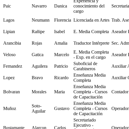
Experiencia y
Paic
Navarro
Danica
conocimiento del
Secretari
cargo
Lagos
Neumann
Florencia
Licenciada en Artes
Trab. Ase
Lipian
Rañipe
Isabel
E. Media Completa
Aseador 
Arancibia
Rojas
Amalia
Traductor Intérprete
Sec. Adm
E. Media Completa
Veloso
Gatica
Marcelo
Aseador 
- Exp. en el cargo
Suboficial de
Fernandez
Aguilera
Patricio
Auxiliar
Carabineros
Enseñanza Media
Lopez
Bravo
Ricardo
Auxiliar 
Completa
Enseñanza Media
Bolvaran
Morales
Maria
Completa - Cursos
Contador
de Capacitación
Enseñanza Media
Soto-
Muñoz
Gustavo
Completa - Cursos
Operador
Aguilar
de Capacitación
Secretariado
Ejecutivo -
Bustamante
Alarcon
Carlos
Operador