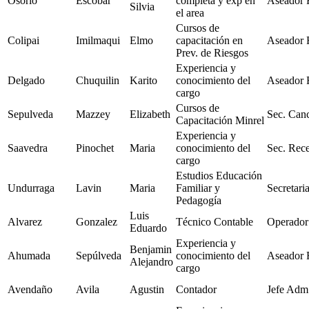
Osorio
Escobar
completa y exp en
Aseador 
Silvia
el area
Cursos de
Colipai
Imilmaqui
Elmo
capacitación en
Aseador 
Prev. de Riesgos
Experiencia y
Delgado
Chuquilin
Karito
conocimiento del
Aseador 
cargo
Cursos de
Sepulveda
Mazzey
Elizabeth
Sec. Canc
Capacitación Minrel
Experiencia y
Saavedra
Pinochet
Maria
conocimiento del
Sec. Rec
cargo
Estudios Educación
Undurraga
Lavin
Maria
Familiar y
Secretari
Pedagogía
Luis
Alvarez
Gonzalez
Técnico Contable
Operado
Eduardo
Experiencia y
Benjamin
Ahumada
Sepúlveda
conocimiento del
Aseador 
Alejandro
cargo
Avendaño
Avila
Agustin
Contador
Jefe Adm