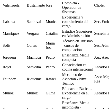
Completa -
Valenzuela
Bustamante
Jose
Chofer
Operador de
Sistemas
Experiencia y
Labarca
Sandoval
Monica
conocimiento del
Sec. Emb
cargo
Estudios Superiores
Manriquez
Vergara
Catalina
Secretari
en Administración
Técnico en Turismo
Maria
Solis
Cortes
- cursos de
Sec. Adm
Jose
computación
Enseñanza Media
Jorquera
Machuca
Pedro
Aux Aseo
completa
Capacitacion en
Rojel
Saavedra
Pedro
Aseador 
cocina internacional
Mecanico de
Aseo May
Faundez
Riquelme
Rafael
Aviacion - Nivel
Res
Tecnico
Educacion Básica -
Muñoz
Muñoz
Gilma
Experiencia en el
Aseador 
cargo
Enseñanza Media
incompleta -