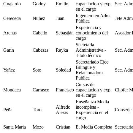
Guajardo
Godoy
Emilio
capacitacion y exp
Sec. Adm
en el cargo
Ingeniero en Adm.
Cereceda
Nuñez
Juan
Jefe Adm
Pública
Experiencia y
Arenas
Cabello
Sebastián
conocimiento del
Aseador 
cargo
Secretaria
Garin
Cabezas
Rayka
Administrativa -
Sec. Adm
Titulo técnico
Secretariado Ejec.
Bilingüe y
Yañez
Soto
Soledad
Sec. Adm
Relacionadora
Publica
Cursos de
Mondaca
Carrasco
Francisco
capacitacion y exp
Chofer M
en el cargo
Enseñanza Media
Alfredo
incompleta -
Peña
Toro
Conserje
Alexis
Experiencia en el
cargo
Santa Maria
Mozo
Cristian
E. Media Completa
Secretari