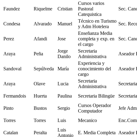
Cursos varios
Faundez
Riquelme
Cristian
Pastoral
Sec. Canc
Catequistica
Técnico en Turismo
Condesa
Alvarado
Manuel
Sec. Rec
y Adm Hotelera
Enseñanza Media
Perez
Afandi
Jose
completa y exp. en
Sec. Canc
el cargo
Jorge
Secretaria
Araya
Peña
Aseador 
Danilo
Administrativa
Experiencia y
Sandoval
Sepúlveda
María
conocimiento del
Aseador 
cargo
Secretaria
Araya
Olave
Lucia
Secretari
Administrativa
Fermandois
Huerta
Paulina
Secretaria Bilingüe
Secretari
Cursos Operador
Pinto
Bustos
Sergio
Jefe Adm
Computador
Torres
Torres
Luis
Mecanico
Enc.Comu
Luis
Catalan
Peralta
E. Media Completa
Aseador 
Antonio