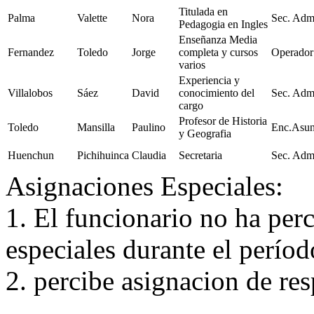
Titulada en
Palma
Valette
Nora
Sec. Adm
Pedagogia en Ingles
Enseñanza Media
Fernandez
Toledo
Jorge
completa y cursos
Operado
varios
Experiencia y
Villalobos
Sáez
David
conocimiento del
Sec. Adm
cargo
Profesor de Historia
Toledo
Mansilla
Paulino
Enc.Asun
y Geografia
Huenchun
Pichihuinca
Claudia
Secretaria
Sec. Adm
Asignaciones Especiales:
1. El funcionario no ha per
especiales durante el perío
2. percibe asignacion de re