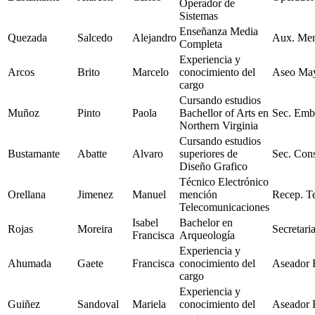
Operador de
Sistemas
Enseñanza Media
Quezada
Salcedo
Alejandro
Aux. Men
Completa
Experiencia y
Arcos
Brito
Marcelo
conocimiento del
Aseo Ma
cargo
Cursando estudios
Muñoz
Pinto
Paola
Bachellor of Arts en
Sec. Emb
Northern Virginia
Cursando estudios
Bustamante
Abatte
Alvaro
superiores de
Sec. Cons
Diseño Grafico
Técnico Electrónico
Orellana
Jimenez
Manuel
mención
Recep. Te
Telecomunicaciones
Isabel
Bachelor en
Rojas
Moreira
Secretari
Francisca
Arqueología
Experiencia y
Ahumada
Gaete
Francisca
conocimiento del
Aseador 
cargo
Experiencia y
Guiñez
Sandoval
Mariela
conocimiento del
Aseador 