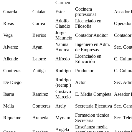
Carmen
Cocinera
Guarda
Catalán
Ester
Aseador 
profesional
Adolfo
Licenciado en
Rivas
Correa
Operador
Claudio
Filosofia
Jorge
Vega
Berrios
Contador Auditor
Contador
Mauricio
Yanina
Ingeniero en Adm.
Alvarez
Ayan
Sec. Cont
Andrea
de Empresas
Licenciado en
Allende
Latorre
Alfredo
C. Cultur
Educación
Contreras
Zuñiga
Rodrigo
Productor
C. Cultur
Rodrigo
De Diego
Actor
Sec. Adm
(reemp.)
Gustavo
Ibarra
Ramirez
E. Media Completa
Aseador 
Marcelo
Mella
Contreras
Arely
Secretaria Ejecutiva
Sec. Canc
Formacion técnica
Riquelme
Araneda
Myriam
Sec. Tele
Secretaria
Enseñanza media
Angela