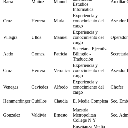
Barra
Muñoz
Manuel
Auxiliar 
Estudios
Informatica
Experiencia y
Cruz
Herrera
Maria
conocimiento del
Aseador 
cargo
Experiencia y
Villagra
Ulloa
Manuel
conocimiento del
Operado
cargo
Secretaria Ejecutiva
Aedo
Gomez
Patricia
Bilingüe -
Secretari
Traducción
Experiencia y
Cruz
Herrera
Veronica
conocimiento del
Aseador 
cargo
Experiencia y
Venegas
Caviedes
Alfredo
conocimiento del
Chofer
cargo
Hemmerdinger
Cubillos
Claudia
E. Media Completa
Sec. Emb
Maestría
Gonzalez
Valdivia
Ernesto
Metropolitan
Sec. Adm
College N.Y.
Enseñanza Media