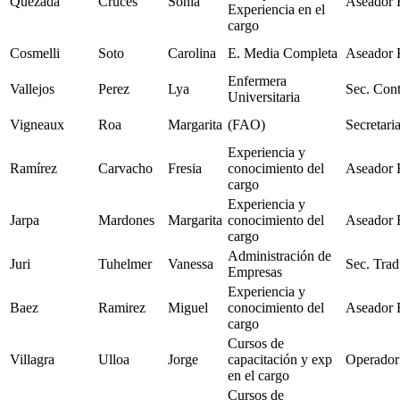
Quezada
Cruces
Sonia
Aseador 
Experiencia en el
cargo
Cosmelli
Soto
Carolina
E. Media Completa
Aseador 
Enfermera
Vallejos
Perez
Lya
Sec. Cont
Universitaria
Vigneaux
Roa
Margarita
(FAO)
Secretari
Experiencia y
Ramírez
Carvacho
Fresia
conocimiento del
Aseador 
cargo
Experiencia y
Jarpa
Mardones
Margarita
conocimiento del
Aseador 
cargo
Administración de
Juri
Tuhelmer
Vanessa
Sec. Trad
Empresas
Experiencia y
Baez
Ramirez
Miguel
conocimiento del
Aseador 
cargo
Cursos de
Villagra
Ulloa
Jorge
capacitación y exp
Operado
en el cargo
Cursos de