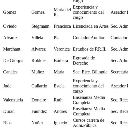
cargo
Experiencia y
Maria del
Gomez
Gomez
conocimiento del
Aseador 
R.
cargo
Oviedo
Stegmann
Francisca
Licenciada en Artes
Sec. Adm
Alvarez
Villela
Pia
Contador Auditor
Contador
Marchant
Alvarez
Veronica
Estudios de RR.II.
Sec. Adm
Egresada de
De Giorgis
Robkles
Bárbara
Sec. Adm
Derecho
Canales
Muñoz
Maria
Sec. Ejec. Bilingüe
Secretari
Experiencia y
Jude
Gallardo
Estela
conocimiento del
Aseador 
cargo
Enseñanza Media
Valenzuela
Donaire
Ruth
Sec. Rec
Completa
Enseñanza Media
Duran
Faundez
Andres
Sec. Rec
Completa
Cursos carrera de
Rios
Nuñez
Ignacio
Sec. Rec
Adm.Pública