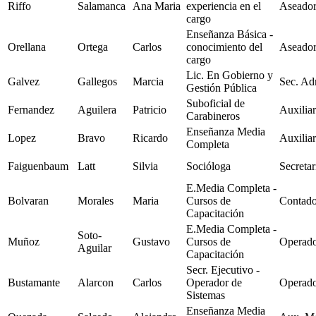
Riffo
Salamanca
Ana Maria
experiencia en el
Aseador
cargo
Enseñanza Básica -
Orellana
Ortega
Carlos
conocimiento del
Aseador
cargo
Lic. En Gobierno y
Galvez
Gallegos
Marcia
Sec. Ad
Gestión Pública
Suboficial de
Fernandez
Aguilera
Patricio
Auxilia
Carabineros
Enseñanza Media
Lopez
Bravo
Ricardo
Auxilia
Completa
Faiguenbaum
Latt
Silvia
Socióloga
Secretar
E.Media Completa -
Bolvaran
Morales
Maria
Cursos de
Contad
Capacitación
E.Media Completa -
Soto-
Muñoz
Gustavo
Cursos de
Operado
Aguilar
Capacitación
Secr. Ejecutivo -
Bustamante
Alarcon
Carlos
Operador de
Operado
Sistemas
Enseñanza Media