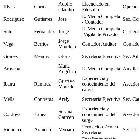
Adolfo
Licenciado en
Rivas
Correa
Operado
Claudio
Filosofia
E. Media Completa
Rodriguez
Gutierrez
Jose
Sec. Co
- Contador
E. Media Completa
Soto
Fernandez
Jorge
Chofer-
-Vigilante Privado
Jorge
Vega
Berrios
Contador Auditor
Contado
Mauricio
Gomez
Mendez
Gloria
Secretaria Ejecutiva
Sec. Ad
María
Aravena
E. Media Completa
Auxilia
Angélica
Experiencia y
Gustavo
Ibarra
Ramirez
conocimiento del
Aseador
Marcelo
cargo
Mella
Contreras
Arely
Secretaria Ejecutiva
Sec. Can
Experiencia y
Susana
Cordova
Yañez
conocimiento del
Aseador
Carmen
cargo
Formacion técnica
Riquelme
Araneda
Myriam
Sec. Tel
Secretaria