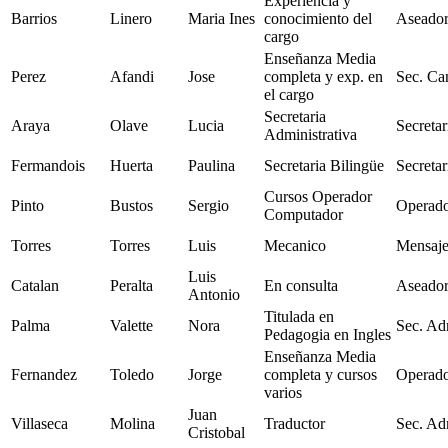
Experiencia y
Barrios
Linero
Maria Ines
conocimiento del
Aseador
cargo
Enseñanza Media
Perez
Afandi
Jose
completa y exp. en
Sec. Can
el cargo
Secretaria
Araya
Olave
Lucia
Secretar
Administrativa
Fermandois
Huerta
Paulina
Secretaria Bilingüe
Secretar
Cursos Operador
Pinto
Bustos
Sergio
Operad
Computador
Torres
Torres
Luis
Mecanico
Mensaje
Luis
Catalan
Peralta
En consulta
Aseador
Antonio
Titulada en
Palma
Valette
Nora
Sec. Ad
Pedagogia en Ingles
Enseñanza Media
Fernandez
Toledo
Jorge
completa y cursos
Operad
varios
Juan
Villaseca
Molina
Traductor
Sec. Ad
Cristobal