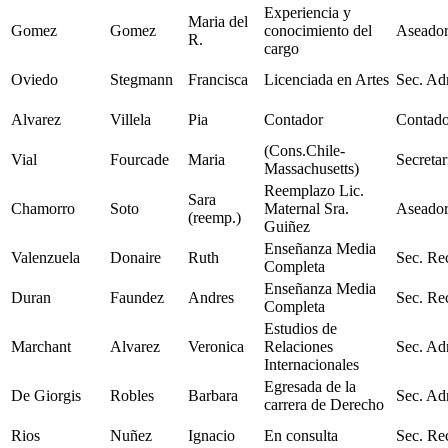
Experiencia y
Maria del
Gomez
Gomez
conocimiento del
Aseador
R.
cargo
Oviedo
Stegmann
Francisca
Licenciada en Artes
Sec. Ad
Alvarez
Villela
Pia
Contador
Contado
(Cons.Chile-
Vial
Fourcade
Maria
Secretar
Massachusetts)
Reemplazo Lic.
Sara
Chamorro
Soto
Maternal Sra.
Aseador
(reemp.)
Guiñez
Enseñanza Media
Valenzuela
Donaire
Ruth
Sec. Re
Completa
Enseñanza Media
Duran
Faundez
Andres
Sec. Re
Completa
Estudios de
Marchant
Alvarez
Veronica
Relaciones
Sec. Ad
Internacionales
Egresada de la
De Giorgis
Robles
Barbara
Sec. Ad
carrera de Derecho
Rios
Nuñez
Ignacio
En consulta
Sec. Re