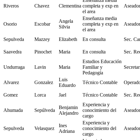
Enseñanza media
Riveros
Chavez
Clementina
completa y exp en
Aseador
el area
Enseñanza media
Angela
Osorio
Escobar
completa y exp en
Aseador
Silvia
el area
Sepulveda
Mazzey
Elizabeth
En consulta
Sec. Can
Saavedra
Pinochet
Maria
En consulta
Sec. Re
Estudios Educación
Undurraga
Lavin
Maria
Familiar y
Secretar
Pedagogía
Luis
Alvarez
Gonzalez
Técnico Contable
Operad
Eduardo
Gomez
Lorca
Jael
Técnico Contable
Sec. Re
Experiencia y
Benjamin
Ahumada
Sepúlveda
conocimiento del
Aseador
Alejandro
cargo
Experiencia y
Ines
Sepulveda
Velasquez
conocimiento del
Aseador
Adriana
cargo