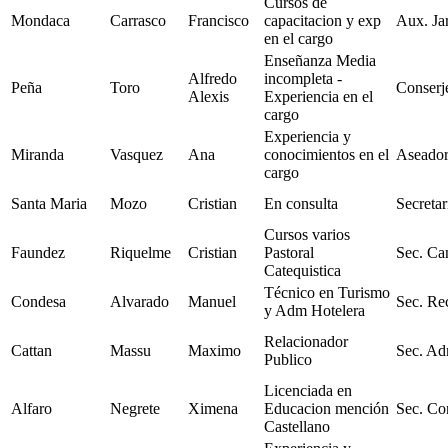
Cursos de
Mondaca
Carrasco
Francisco
capacitacion y exp
Aux. Ja
en el cargo
Enseñanza Media
Alfredo
incompleta -
Peña
Toro
Conserj
Alexis
Experiencia en el
cargo
Experiencia y
Miranda
Vasquez
Ana
conocimientos en el
Aseador
cargo
Santa Maria
Mozo
Cristian
En consulta
Secretar
Cursos varios
Faundez
Riquelme
Cristian
Pastoral
Sec. Can
Catequistica
Técnico en Turismo
Condesa
Alvarado
Manuel
Sec. Re
y Adm Hotelera
Relacionador
Cattan
Massu
Maximo
Sec. Ad
Publico
Licenciada en
Alfaro
Negrete
Ximena
Educacion mención
Sec. Co
Castellano