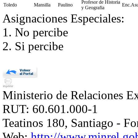
Profesor de Historia
Toledo
Mansilla
Paulino
Enc.Asu
y Geografia
Asignaciones Especiales:
1. No percibe
2. Si percibe
Ministerio de Relaciones Ex
RUT: 60.601.000-1
Teatinos 180, Santiago - F
Web:
http://www.minrel.gob