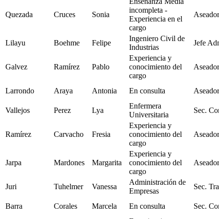
Enseñanza Media
incompleta -
Quezada
Cruces
Sonia
Aseador
Experiencia en el
cargo
Ingeniero Civil de
Lilayu
Boehme
Felipe
Jefe Ad
Industrias
Experiencia y
Galvez
Ramírez
Pablo
conocimiento del
Aseador
cargo
Larrondo
Araya
Antonia
En consulta
Aseador
Enfermera
Vallejos
Perez
Lya
Sec. Co
Universitaria
Experiencia y
Ramírez
Carvacho
Fresia
conocimiento del
Aseador
cargo
Experiencia y
Jarpa
Mardones
Margarita
conocimiento del
Aseador
cargo
Administración de
Juri
Tuhelmer
Vanessa
Sec. Tr
Empresas
Barra
Corales
Marcela
En consulta
Sec. Co