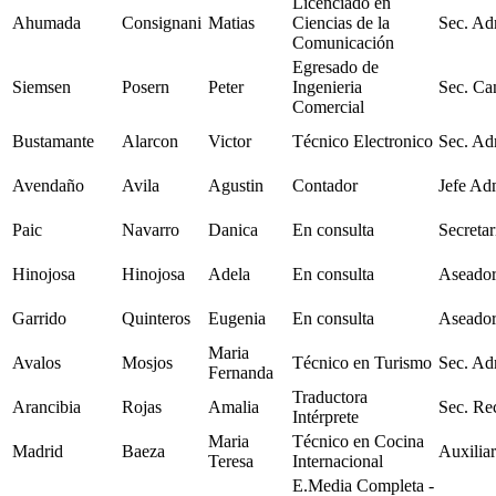
Licenciado en
Ahumada
Consignani
Matias
Ciencias de la
Sec. Ad
Comunicación
Egresado de
Siemsen
Posern
Peter
Ingenieria
Sec. Can
Comercial
Bustamante
Alarcon
Victor
Técnico Electronico
Sec. Ad
Avendaño
Avila
Agustin
Contador
Jefe Ad
Paic
Navarro
Danica
En consulta
Secretar
Hinojosa
Hinojosa
Adela
En consulta
Aseador
Garrido
Quinteros
Eugenia
En consulta
Aseador
Maria
Avalos
Mosjos
Técnico en Turismo
Sec. Ad
Fernanda
Traductora
Arancibia
Rojas
Amalia
Sec. Re
Intérprete
Maria
Técnico en Cocina
Madrid
Baeza
Auxiliar
Teresa
Internacional
E.Media Completa -