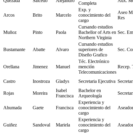
Quezada
Salcedo
Alejandro
Aux. Me
Completa
Exp. y
Aseo M
Arcos
Brito
Marcelo
conocimiento del
Res
cargo
Cursando estudios
Muñoz
Pinto
Paola
Bachellor of Arts en
Sec. Em
Northern Virginia
Cursando estudios
Bustamante
Abatte
Alvaro
superiores de
Sec. Co
Diseño Grafico
Téc. Electrónico
Orellana
Jimenez
Manuel
mención
Recep. 
Telecomunicaciones
Castro
Inostroza
Gladys
Secretaria Ejecutiva
Secretar
Isabel
Bachelor en
Rojas
Moreira
Secretar
Francisca
Arqueología
Experiencia y
Ahumada
Gaete
Francisca
conocimiento del
Aseador
cargo
Experiencia y
Guiñez
Sandoval
Mariela
conocimiento del
Aseador
cargo