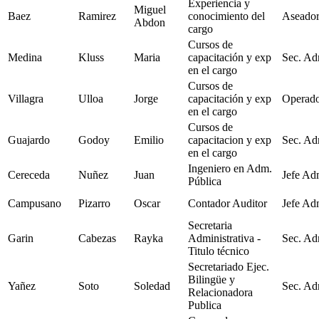
Experiencia y
Miguel
Baez
Ramirez
conocimiento del
Aseador
Abdon
cargo
Cursos de
Medina
Kluss
Maria
capacitación y exp
Sec. Ad
en el cargo
Cursos de
Villagra
Ulloa
Jorge
capacitación y exp
Operad
en el cargo
Cursos de
Guajardo
Godoy
Emilio
capacitacion y exp
Sec. Ad
en el cargo
Ingeniero en Adm.
Cereceda
Nuñez
Juan
Jefe Ad
Pública
Campusano
Pizarro
Oscar
Contador Auditor
Jefe Ad
Secretaria
Garin
Cabezas
Rayka
Administrativa -
Sec. Ad
Titulo técnico
Secretariado Ejec.
Bilingüe y
Yañez
Soto
Soledad
Sec. Ad
Relacionadora
Publica