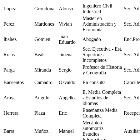
Ingeniero Civil
Lopez
Grondona
Alonso
Sec. Ad
Industrial
Master en
Perez
Mardones
Vivian
Administración y
Sec. Ad
Economía
Juan
Ibañez
Gomien
Abogado
Enc.Pr
Eduardo
Sec. Ejecutiva - Est.
Rojas
Beals
Jimena
Superiores
Sec. Ad
Incompletos
Profesor de Historia
Parga
Miranda
Sergio
Sec. Ad
y Geografia
Barrientos
Camadro
Osvaldo
En consulta
Cancille
E. Media Completa
Araya
Angulo
Angelica
- Estudios de
Sec. Ad
idiomas
Enseñanza Media
Herrera
Plaza
Eric
Recepci
Completa
Mecánico
automotriz -
Barra
Muñoz
Manuel
Auxilia
Estudios
Informatica