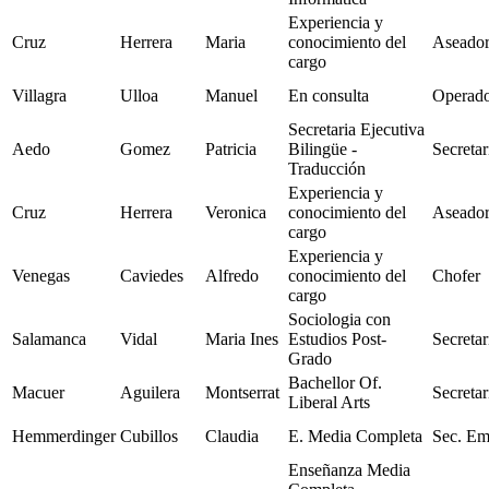
Experiencia y
Cruz
Herrera
Maria
conocimiento del
Aseador
cargo
Villagra
Ulloa
Manuel
En consulta
Operad
Secretaria Ejecutiva
Aedo
Gomez
Patricia
Bilingüe -
Secretar
Traducción
Experiencia y
Cruz
Herrera
Veronica
conocimiento del
Aseador
cargo
Experiencia y
Venegas
Caviedes
Alfredo
conocimiento del
Chofer
cargo
Sociologia con
Salamanca
Vidal
Maria Ines
Estudios Post-
Secretar
Grado
Bachellor Of.
Macuer
Aguilera
Montserrat
Secretar
Liberal Arts
Hemmerdinger
Cubillos
Claudia
E. Media Completa
Sec. Em
Enseñanza Media