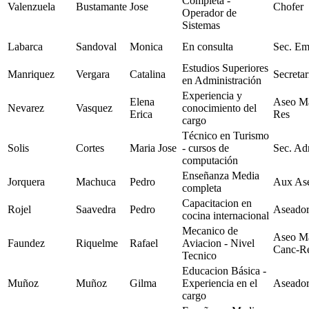
Completa -
Valenzuela
Bustamante
Jose
Chofer
Operador de
Sistemas
Labarca
Sandoval
Monica
En consulta
Sec. Em
Estudios Superiores
Manriquez
Vergara
Catalina
Secretar
en Administración
Experiencia y
Elena
Aseo M
Nevarez
Vasquez
conocimiento del
Erica
Res
cargo
Técnico en Turismo
Solis
Cortes
Maria Jose
- cursos de
Sec. Ad
computación
Enseñanza Media
Jorquera
Machuca
Pedro
Aux As
completa
Capacitacion en
Rojel
Saavedra
Pedro
Aseador
cocina internacional
Mecanico de
Aseo M
Faundez
Riquelme
Rafael
Aviacion - Nivel
Canc-R
Tecnico
Educacion Básica -
Muñoz
Muñoz
Gilma
Experiencia en el
Aseador
cargo