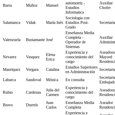
automotriz -
Auxiliar
Barra
Muñoz
Manuel
Estudios
Chofer
Informatica
Sociologia con
Salamanca
Vidak
María Inés
Estudios Post-
Secretari
Grado
Enseñanza Media
Completa -
Auxiliar
Valenzuela
Bustamante
José
Operador de
Administr
Sistemas
Experiencia y
Aseadora
Elena
Nevarez
Vasquez
conocimiento del
Mayord
Erica
cargo
Residenc
Estudios Superiores
Manriquez
Vergara
Catalina
Secretari
en Administración
Secretari
Labarca
Sandoval
Mónica
En consulta
Embajad
Experiencia y
Julia del
Aseadora
Rubio
Cardenas
conocimiento del
Carmen
Residenc
cargo
Juan
Enseñanza Media
Aseador
Bravo
Durrels
Carlos
Completa
Residenc
Experiencia y