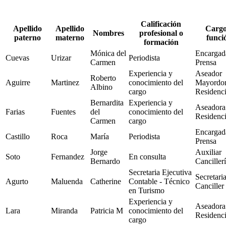
Calificación
Apellido
Apellido
Cargo
Nombres
profesional o
paterno
materno
funci
formación
Mónica del
Encargad
Cuevas
Urizar
Periodista
Carmen
Prensa
Experiencia y
Aseador
Roberto
Aguirre
Martinez
conocimiento del
Mayordo
Albino
cargo
Residenc
Bernardita
Experiencia y
Aseadora
Farias
Fuentes
del
conocimiento del
Residenc
Carmen
cargo
Encargad
Castillo
Roca
María
Periodista
Prensa
Jorge
Auxiliar
Soto
Fernandez
En consulta
Bernardo
Canciller
Secretaria Ejecutiva
Secretari
Agurto
Maluenda
Catherine
Contable - Técnico
Canciller
en Turismo
Experiencia y
Aseadora
Lara
Miranda
Patricia M
conocimiento del
Residenc
cargo