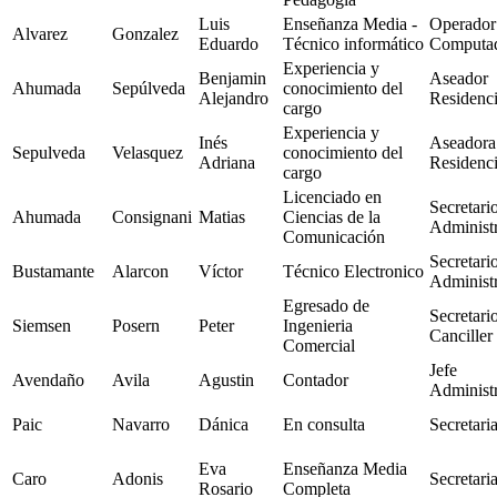
Luis
Enseñanza Media -
Operador
Alvarez
Gonzalez
Eduardo
Técnico informático
Computa
Experiencia y
Benjamin
Aseador
Ahumada
Sepúlveda
conocimiento del
Alejandro
Residenc
cargo
Experiencia y
Inés
Aseadora
Sepulveda
Velasquez
conocimiento del
Adriana
Residenc
cargo
Licenciado en
Secretari
Ahumada
Consignani
Matias
Ciencias de la
Administr
Comunicación
Secretari
Bustamante
Alarcon
Víctor
Técnico Electronico
Administr
Egresado de
Secretari
Siemsen
Posern
Peter
Ingenieria
Canciller
Comercial
Jefe
Avendaño
Avila
Agustin
Contador
Administr
Paic
Navarro
Dánica
En consulta
Secretari
Eva
Enseñanza Media
Caro
Adonis
Secretari
Rosario
Completa