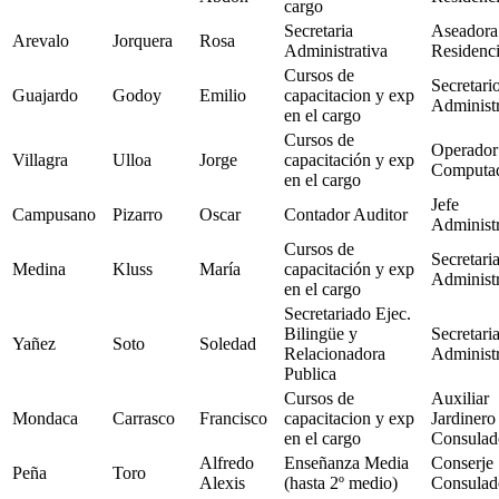
cargo
Secretaria
Aseadora
Arevalo
Jorquera
Rosa
Administrativa
Residenc
Cursos de
Secretari
Guajardo
Godoy
Emilio
capacitacion y exp
Administr
en el cargo
Cursos de
Operador
Villagra
Ulloa
Jorge
capacitación y exp
Computa
en el cargo
Jefe
Campusano
Pizarro
Oscar
Contador Auditor
Administr
Cursos de
Secretari
Medina
Kluss
María
capacitación y exp
Administr
en el cargo
Secretariado Ejec.
Bilingüe y
Secretari
Yañez
Soto
Soledad
Relacionadora
Administr
Publica
Cursos de
Auxiliar
Mondaca
Carrasco
Francisco
capacitacion y exp
Jardinero
en el cargo
Consulad
Alfredo
Enseñanza Media
Conserje
Peña
Toro
Alexis
(hasta 2º medio)
Consulad