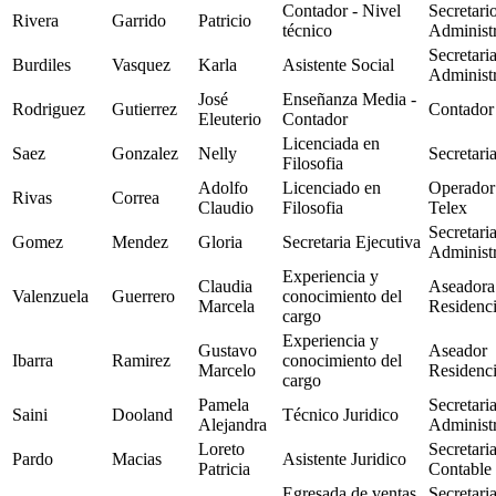
Contador - Nivel
Secretari
Rivera
Garrido
Patricio
técnico
Administr
Secretari
Burdiles
Vasquez
Karla
Asistente Social
Administr
José
Enseñanza Media -
Rodriguez
Gutierrez
Contador
Eleuterio
Contador
Licenciada en
Saez
Gonzalez
Nelly
Secretari
Filosofia
Adolfo
Licenciado en
Operador
Rivas
Correa
Claudio
Filosofia
Telex
Secretari
Gomez
Mendez
Gloria
Secretaria Ejecutiva
Administr
Experiencia y
Claudia
Aseadora
Valenzuela
Guerrero
conocimiento del
Marcela
Residenc
cargo
Experiencia y
Gustavo
Aseador
Ibarra
Ramirez
conocimiento del
Marcelo
Residenc
cargo
Pamela
Secretari
Saini
Dooland
Técnico Juridico
Alejandra
Administr
Loreto
Secretari
Pardo
Macias
Asistente Juridico
Patricia
Contable
Egresada de ventas
Secretari