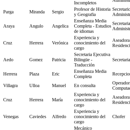
Administr
Incompletos
Profesor de Historia
Secretari
Parga
Miranda
Sergio
y Geografia
Administr
Enseñanza Media
Secretari
Araya
Angulo
Angelica
Completa - Estudios
Administr
de idiomas
Experiencia y
Aseadora
Cruz
Herrera
Verónica
conocimiento del
Residenc
cargo
Secretaria Ejecutiva
Aedo
Gomez
Patricia
Bilingüe -
Secretari
Traducción
Enseñanza Media
Herrera
Plaza
Eric
Recepcion
Completa
Operador
Villagra
Ulloa
Manuel
En consulta
Computa
Experiencia y
Aseadora
Cruz
Herrera
María
conocimiento del
Residenc
cargo
Experiencia y
Venegas
Caviedes
Alfredo
conocimiento del
Chofer
cargo
Mecánico