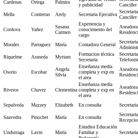
Cardenas
Ortega
Palmira
y publicidad
Canciller
Secretari
Mella
Contreras
Arely
Secretaria Ejecutiva
Canciller
Experiencia y
Susana
Aseadora
Cordova
Yañez
conocimiento del
Carmen
Residenc
cargo
Secretari
Morales
Parraguez
María
Contadora General
Administr
Formacion técnica
Secretari
Riquelme
Araneda
Myriam
Secretaria
Telefonis
Enseñanza media
Angela
Aseadora
Osorio
Escobar
completa y exp en
Silvia
Residenc
el area
Enseñanza media
Aseadora
Riveros
Chavez
Clementina
completa y exp en
Residenc
el area
Sepulveda
Mazzey
Elizabeth
En consulta
Secretari
Secretari
Saavedra
Pinochet
María
En consulta
Recepcion
Estudios Educación
Undurraga
Lavin
María
Familiar y
Secretari
Pedagogía