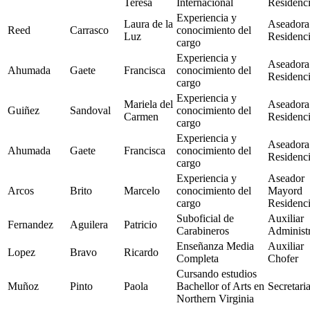
Teresa
Internacional
Residenc
Experiencia y
Laura de la
Aseadora
Reed
Carrasco
conocimiento del
Luz
Residenc
cargo
Experiencia y
Aseadora
Ahumada
Gaete
Francisca
conocimiento del
Residenc
cargo
Experiencia y
Mariela del
Aseadora
Guiñez
Sandoval
conocimiento del
Carmen
Residenc
cargo
Experiencia y
Aseadora
Ahumada
Gaete
Francisca
conocimiento del
Residenc
cargo
Experiencia y
Aseador
Arcos
Brito
Marcelo
conocimiento del
Mayord
cargo
Residenc
Suboficial de
Auxiliar
Fernandez
Aguilera
Patricio
Carabineros
Administr
Enseñanza Media
Auxiliar
Lopez
Bravo
Ricardo
Completa
Chofer
Cursando estudios
Muñoz
Pinto
Paola
Bachellor of Arts en
Secretari
Northern Virginia