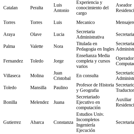
Experiencia y
Luis
Aseador
Catalan
Peralta
conocimiento del
Antonio
Residenc
cargo
Torres
Torres
Luis
Mecanico
Mensajer
Secretaria
Araya
Olave
Lucia
Secretari
Administrativa
Titulada en
Secretari
Palma
Valette
Nora
Pedagogia en Ingles
Administr
Enseñanza Media
Operador
Fernandez
Toledo
Jorge
completa y cursos
Computa
varios
Juan
Secretari
Villaseca
Molina
En consulta
Cristobal
Administr
Profesor de Historia
Secretari
Toledo
Mansilla
Paulino
y Geografia
Traductor
Secretariado
Auxiliar
Bonilla
Melendez
Juana
Ejecutivo en
Residenc
computación
Estudios Univ.
Incompletos
Gutierrez
Abarca
Constanza
Secretari
Ingeniería
Ejecución