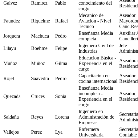
Aseador
Galvez
Ramirez
Pablo
conocimiento del
Residenc
cargo
Mecanico de
Aseador
Faundez
Riquelme
Rafael
Aviacion - Nivel
Mayordo
Tecnico
Canc-Re
Enseñanza Media
Auxiliar 
Jorquera
Machuca
Pedro
completa
Canciller
Ingeniero Civil de
Jefe
Lilayu
Boehme
Felipe
Industrias
Administr
Educacion Básica -
Aseadora
Muñoz
Muñoz
Gilma
Experiencia en el
Residenc
cargo
Capacitacion en
Aseador
Rojel
Saavedra
Pedro
cocina internacional
Residenc
Enseñanza Media
incompleta -
Aseador
Quezada
Cruces
Sonia
Experiencia en el
Residenc
cargo
Ingeniero en
Secretari
Saldaña
Reyes
Lorena
Administración de
Administr
Empresas
Enfermera
Secretari
Vallejos
Perez
Lya
Universitaria
Contable