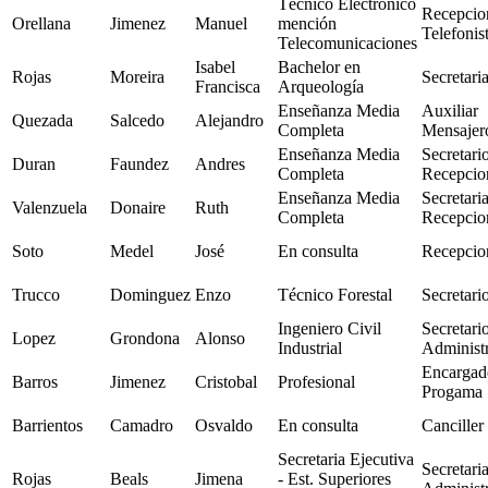
Técnico Electrónico
Recepcion
Orellana
Jimenez
Manuel
mención
Telefonis
Telecomunicaciones
Isabel
Bachelor en
Rojas
Moreira
Secretari
Francisca
Arqueología
Enseñanza Media
Auxiliar
Quezada
Salcedo
Alejandro
Completa
Mensajer
Enseñanza Media
Secretari
Duran
Faundez
Andres
Completa
Recepcion
Enseñanza Media
Secretari
Valenzuela
Donaire
Ruth
Completa
Recepcion
Soto
Medel
José
En consulta
Recepcion
Trucco
Dominguez
Enzo
Técnico Forestal
Secretari
Ingeniero Civil
Secretari
Lopez
Grondona
Alonso
Industrial
Administr
Encargad
Barros
Jimenez
Cristobal
Profesional
Progama
Barrientos
Camadro
Osvaldo
En consulta
Canciller
Secretaria Ejecutiva
Secretari
Rojas
Beals
Jimena
- Est. Superiores