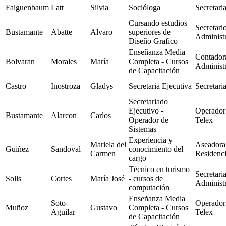
Faiguenbaum
Latt
Silvia
Socióloga
Secretari
Cursando estudios
Secretari
Bustamante
Abatte
Alvaro
superiores de
Administr
Diseño Grafico
Enseñanza Media
Contador
Bolvaran
Morales
María
Completa - Cursos
Administr
de Capacitación
Castro
Inostroza
Gladys
Secretaria Ejecutiva
Secretari
Secretariado
Ejecutivo -
Operador
Bustamante
Alarcon
Carlos
Operador de
Telex
Sistemas
Experiencia y
Mariela del
Aseadora
Guiñez
Sandoval
conocimiento del
Carmen
Residenc
cargo
Técnico en turismo
Secretari
Solis
Cortes
María José
- cursos de
Administr
computación
Enseñanza Media
Soto-
Operador
Muñoz
Gustavo
Completa - Cursos
Aguilar
Telex
de Capacitación