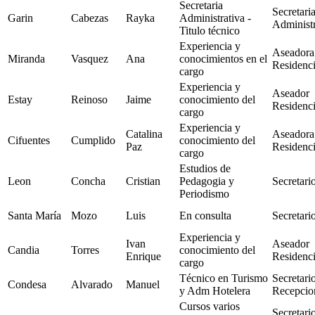
Secretaria
Secretari
Garin
Cabezas
Rayka
Administrativa -
Administr
Titulo técnico
Experiencia y
Aseadora
Miranda
Vasquez
Ana
conocimientos en el
Residenc
cargo
Experiencia y
Aseador
Estay
Reinoso
Jaime
conocimiento del
Residenc
cargo
Experiencia y
Catalina
Aseadora
Cifuentes
Cumplido
conocimiento del
Paz
Residenc
cargo
Estudios de
Leon
Concha
Cristian
Pedagogia y
Secretari
Periodismo
Santa María
Mozo
Luis
En consulta
Secretari
Experiencia y
Ivan
Aseador
Candia
Torres
conocimiento del
Enrique
Residenc
cargo
Técnico en Turismo
Secretari
Condesa
Alvarado
Manuel
y Adm Hotelera
Recepcion
Cursos varios
Secretari