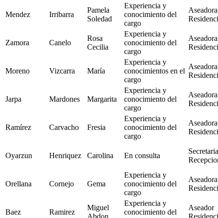
Experiencia y
Pamela
Aseadora
Mendez
Irribarra
conocimiento del
Soledad
Residenc
cargo
Experiencia y
Rosa
Aseadora
Zamora
Canelo
conocimiento del
Cecilia
Residenc
cargo
Experiencia y
Aseadora
Moreno
Vizcarra
María
conocimientos en el
Residenc
cargo
Experiencia y
Aseadora
Jarpa
Mardones
Margarita
conocimiento del
Residenc
cargo
Experiencia y
Aseadora
Ramírez
Carvacho
Fresia
conocimiento del
Residenc
cargo
Secretari
Oyarzun
Henriquez
Carolina
En consulta
Recepcion
Experiencia y
Aseadora
Orellana
Cornejo
Gema
conocimiento del
Residenc
cargo
Experiencia y
Miguel
Aseador
Baez
Ramirez
conocimiento del
Abdon
Residenc