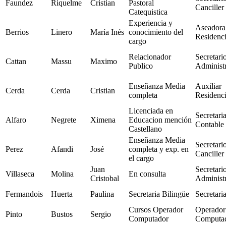
Faundez
Riquelme
Cristian
Pastoral
Canciller
Catequistica
Experiencia y
Aseadora
Berrios
Linero
María Inés
conocimiento del
Residenc
cargo
Relacionador
Secretari
Cattan
Massu
Maximo
Publico
Administr
Enseñanza Media
Auxiliar
Cerda
Cerda
Cristian
completa
Residenc
Licenciada en
Secretari
Alfaro
Negrete
Ximena
Educacion mención
Contable
Castellano
Enseñanza Media
Secretari
Perez
Afandi
José
completa y exp. en
Canciller
el cargo
Juan
Secretari
Villaseca
Molina
En consulta
Cristobal
Administr
Fermandois
Huerta
Paulina
Secretaria Bilingüe
Secretari
Cursos Operador
Operador
Pinto
Bustos
Sergio
Computador
Computa