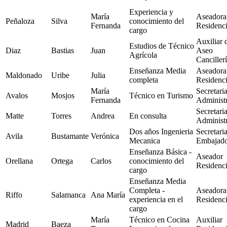
Experiencia y
María
Aseadora
Peñaloza
Silva
conocimiento del
Fernanda
Residenc
cargo
Auxiliar 
Estudios de Técnico
Diaz
Bastias
Juan
Aseo
Agrícola
Canciller
Enseñanza Media
Aseadora
Maldonado
Uribe
Julia
completa
Residenc
María
Secretari
Avalos
Mosjos
Técnico en Turismo
Fernanda
Administr
Secretari
Matte
Torres
Andrea
En consulta
Administr
Dos años Ingenieria
Secretari
Avila
Bustamante
Verónica
Mecanica
Embajad
Enseñanza Básica -
Aseador
Orellana
Ortega
Carlos
conocimiento del
Residenc
cargo
Enseñanza Media
Completa -
Aseadora
Riffo
Salamanca
Ana María
experiencia en el
Residenc
cargo
María
Técnico en Cocina
Auxiliar
Madrid
Baeza